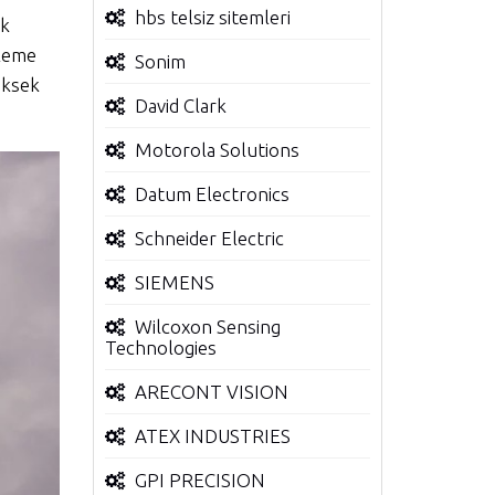
hbs telsiz sitemleri
ek
üleme
Sonim
yüksek
David Clark
Motorola Solutions
Datum Electronics
Schneider Electric
SIEMENS
Wilcoxon Sensing
Technologies
ARECONT VISION
ATEX INDUSTRIES
GPI PRECISION