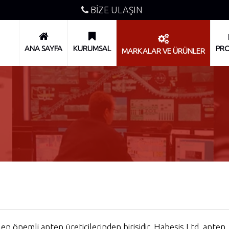
BİZE ULAŞIN
ANA SAYFA
KURUMSAL
PRO
MARKALAR VE ÜRÜNLER
 önemli anten üreticilerinden birisidir. Habesis Ltd. anten