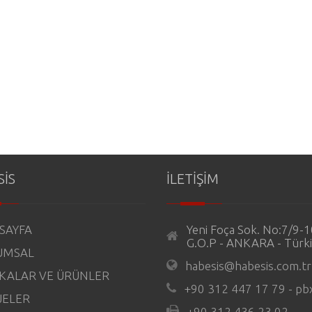
SİS
İLETİŞİM
SAYFA
Yeni Foça Sok. No:7/9-
G.O.P - ANKARA - Türk
UMSAL
habesis@habesis.com.tr
KALAR VE ÜRÜNLER
+90 312 447 17 79 - pb
JELER
+90 312 436 23 02