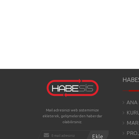
HABE
ANA 
Mail adresinizi web sistemimize
KUR
ekleterek, gelişmelerden haberdar
olabilirsiniz.
MAR
PRO