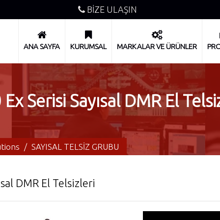
BİZE ULAŞIN
ANA SAYFA
KURUMSAL
MARKALAR VE ÜRÜNLER
PRO
erisi Sayısal DMR El Telsiz
tions
/
SAYISAL TELSİZ GRUBU
l DMR El Telsizleri
Motorola R2 El