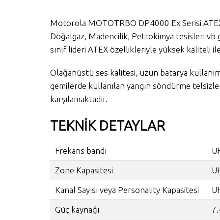
Motorola MOTOTRBO DP4000 Ex Serisi ATEX Seri
Doğalgaz, Madencilik, Petrokimya tesisleri vb g
sınıf lideri ATEX özellikleriyle yüksek kaliteli il
Olağanüstü ses kalitesi, uzun batarya kullanım 
gemilerde kullanılan yangın söndürme telsizler
karşılamaktadır.
TEKNİK DETAYLAR
Frekans bandı
U
Zone Kapasitesi
U
Kanal Sayısı veya Personality Kapasitesi
U
Güç kaynağı
7.