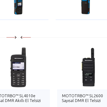
OTRBO™ SL4010e
MOTOTRBO™ SL2600
sal DMR Akıllı El Telsizi
Sayısal DMR El Telsizi