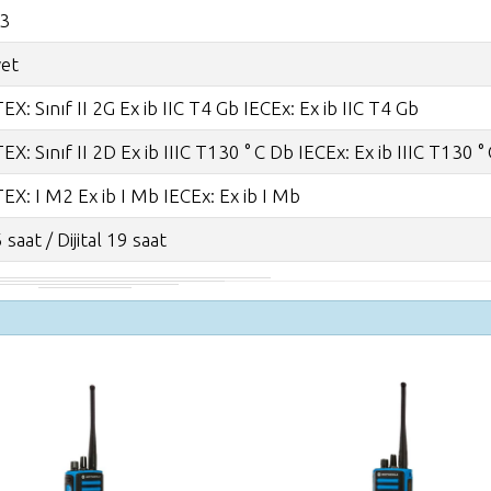
-3
et
EX: Sınıf II 2G Ex ib IIC T4 Gb IECEx: Ex ib IIC T4 Gb
EX: Sınıf II 2D Ex ib IIIC T130 ° C Db IECEx: Ex ib IIIC T130 °
EX: I M2 Ex ib I Mb IECEx: Ex ib I Mb
 saat / Dijital 19 saat