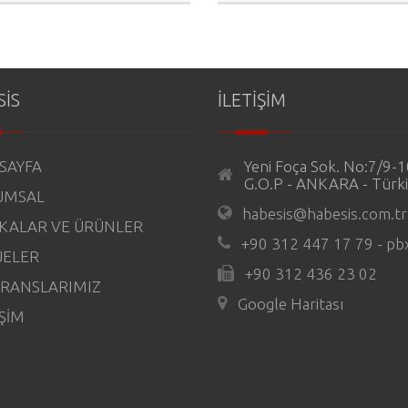
SİS
İLETİŞİM
SAYFA
Yeni Foça Sok. No:7/9-
G.O.P - ANKARA - Türk
UMSAL
habesis@habesis.com.tr
KALAR VE ÜRÜNLER
+90 312 447 17 79 - pb
JELER
+90 312 436 23 02
RANSLARIMIZ
Google Haritası
İŞİM