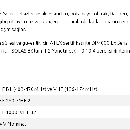
si Telsizler ve aksesaurları, potansiyel olarak, Rafineri,
ibi patlayıcı gaz ve toz içeren ortamlarda kullanılmasına izin
etişim sağlar.
süresi ve güvenlik için ATEX sertifikası ile DP4000 Ex Serisi,
i için SOLAS Bölüm II-2 Yönetmeliği 10.10.4 gereksinimlerin
HF B1 (403-470MHz) ve VHF (136-174MHz)
HF 250; VHF 2
HF 1000; VHF 32
4 V Nominal