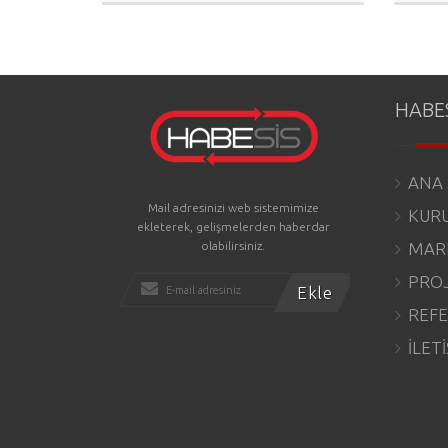
HABE
ANA 
Mail adresinizi web sistemimize
KUR
ekleterek, gelişmelerden haberdar
olabilirsiniz.
MAR
PRO
REFE
İLET