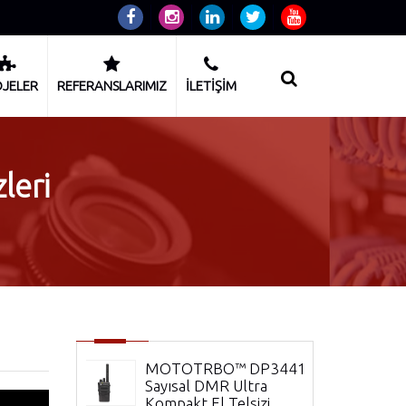
JELER
REFERANSLARIMIZ
İLETİŞİM
leri
 Telsizi
MOTOTRBO™ DP3441e
Sayısal DMR Ultra
Kompakt El Telsizi