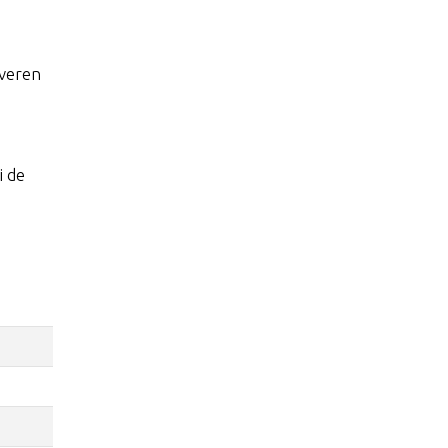
 veren
i de