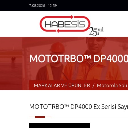
7.08.2026 - 12:59
MOTOTRBO™ DP4000 Ex S
MARKALAR VE ÜRÜNLER
/
Motorola Solu
MOTOTRBO™ DP4000 Ex Serisi Sayısa