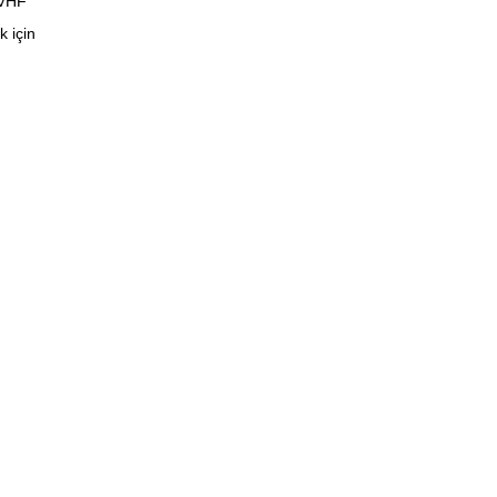
 VHF
 için