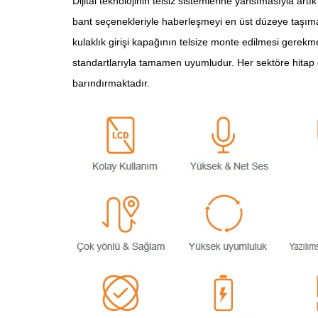
Dijital teknolojinin telsiz sistemlerine yansımasıyla a
bant seçenekleriyle haberleşmeyi en üst düzeye taşıma
kulaklık girişi kapağının telsize monte edilmesi gerekm
standartlarıyla tamamen uyumludur. Her sektöre hitap ede
barındırmaktadır.