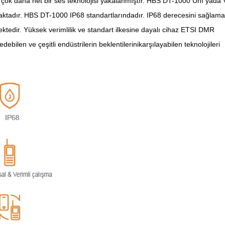
rtık çok daha net bir ses teknolojisi yakalanmıştır. HBS DT-1000 Uhf yada
ktadır. HBS DT-1000 IP68 standartlarındadır. IP68 derecesini sağlamak
ektedir. Yüksek verimlilik ve standart ilkesine dayalı cihaz ETSI DMR
bilen ve çeşitli endüstrilerin beklentilerinikarşılayabilen teknolojileri